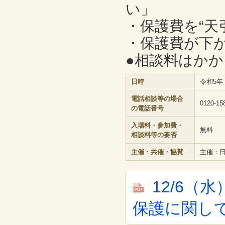
い」
・保護費を“天
・保護費が下
●相談料はか
日時
令和5年（
電話相談等の場合
0120-15
の電話番号
入場料・参加費・
無料
相談料等の要否
主催・共催・協賛
主催：
12/6
保護に関し