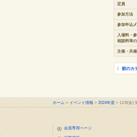
定員
参加方法
参加申込〆
入場料・参
相談料等の
主催・共催
前のカ
ホーム
イベント情報
2024年度
11/8
会員専用ページ