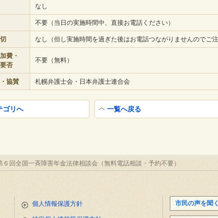
なし
不要（当日の実施時間中、直接お電話ください）
切
なし（但し実施時間を過ぎた後はお電話つながりませんのでご
加費・
不要（無料）
要否
・協賛
札幌弁護士会・日本弁護士連合会
テゴリへ
一覧へ戻る
(金) 第６回全国一斉障害年金法律相談会（無料電話相談・予約不要）
市民の声を聞
個人情報保護方針