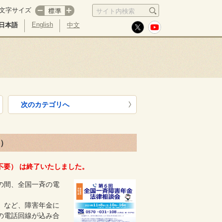
文字サイズ
サイト内検索
English
日本語
中文
次のカテゴリへ
要）
約不要） は終了いたしました。
の間、全国一斉の電
」など、障害年金に
の電話回線が込み合