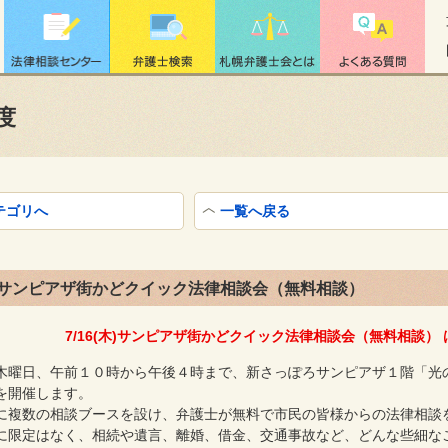
度
テゴリへ
一覧へ戻る
(木)サンピアザ街かどクイック法律相談会（無料相談）
7/16(木)サンピアザ街かどクイック法律相談会（無料相談）
木曜日、午前１０時から午後４時まで、新さっぽろサンピアザ１階「光
を開催します。
に複数の相談ブースを設け、弁護士が無料で市民の皆様からの法律相談
に限定はなく、相続や遺言、離婚、借金、交通事故など、どんな些細な