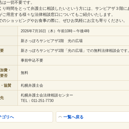
込は一切不要です。
くり時間をとって弁護士に相談したいという方には、サンピアザ３階に
がご用意する様々な法律相談窓口についてもご紹介いたします。
でのショッピングやお食事の際に、ぜひお気軽にお立ち寄りください。
2026年7月16日（木）午前10時～午後4時
新さっぽろサンピアザ1階 光の広場
要
新さっぽろサンピアザ1階「光の広場」での無料法律相談会です
事前申込不要
加費・
無料
要否
・協賛
札幌弁護士会
札幌弁護士会法律相談センター
先
TEL：011-251-7730
テゴリへ
一覧へ戻る