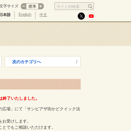
文字サイズ
サイト内検索
English
日本語
中文
次のカテゴリへ
 は終了いたしました。
の広場」にて「サンピアザ街かどクイック法
をお受けします。
ことでもご相談いただけます。