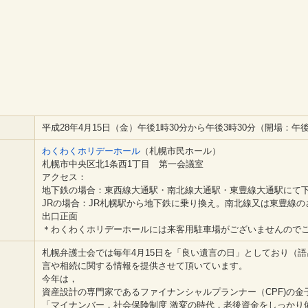
平成28年4月15日（金）午後1時30分から午後3時30分（開場：午後
わくわくホリデーホール
（札幌市民ホール）
札幌市中央区北1条西1丁目 第一会議室
アクセス：
地下鉄の場合：東西線大通駅・南北線大通駅・東豊線大通駅にて下
JRの場合：JR札幌駅から地下鉄に乗り換え。南北線又は東豊線の
出口正面
＊わくわくホリデーホールには来客用駐車場がございませんので
札幌弁護士会では毎年4月15日を「良い遺言の日」としており（
言や相続に関する情報を提供させて頂いています。
今年は，
資産設計の専門家であるファイナンシャルプランナー（CPF)の金
「マイナンバー，社会保険制度 激変の時代，老後資金をしっかり