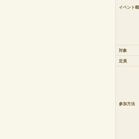
イベント概
対象
定員
参加方法