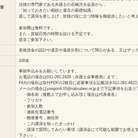
法律の専門家である弁護士の石橋洋太会員から，
要
「知っておきたい相続と遺言の基礎知識」
題して講演を差し上げ，皆様の役に立つ情報を御提供したいと考
参加費は無料です。
また，質疑応答の時間を設ける予定です。
是非ご参加下さい。
老後資金の設計や遺言や遺産分割について関心がある，又はザッ
100名
事前申込みをお願いしています。
お電話の場合は011-281-2428（弁護士会事務局）まで，
FAXの場合は添付PDFの2枚目に必要事項を記載頂き011-281-48
メールの場合はyoiigon4.15@satsuben.or.jpまで下記事項をお送
・御名前（複数人でお申し込み頂く場合は代表者名）
・フリガナ
・参加人数
・連絡先電話番号
・郵便番号，御住所
・この講演を知ったきっかけ
・講演で質問してみたい事項（講演会にて可能な範囲でお答えす
下さい）。