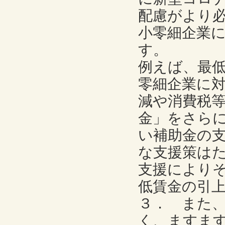
配慮がより
小零細企業
す。
例えば、最
零細企業に
減や消費税
金」をさら
い補助金の
な支援策は
支援により
低賃金の引
３． また
く、ますま