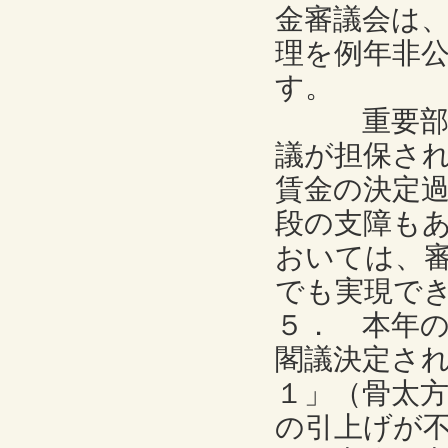
金審議会は
理を例年非
す。
重要部分を
議が担保さ
賃金の決定
段の支障も
おいては、
でも実現で
５． 本年
閣議決定さ
１」（骨太
の引上げが