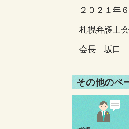
２０２１年
札幌
会長 坂口
その他のペ