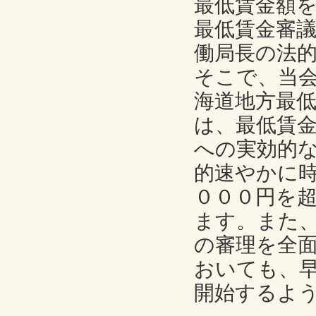
最低賃金額
最低賃金審
働局長の法
そこで、当
海道地方最
は、最低賃
への実効的
的速やかに
０００円を
ます。また
の審理を全
おいても、
開始するよ