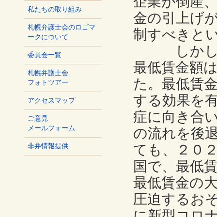
企業が倒産
私たちの取り組み
金の引上げ
札幌弁護士会のロゴマ
制すべきと
ークについて
しかしなが
委員会一覧
最低賃金額
札幌弁護士会
た。最低賃
フォトツアー
する効果を
アクセスマップ
症に向き合
ご意見
メールフォーム
の流れを後
ても、２０
非弁情報提供
国で、最低
最低賃金の
圧迫するお
に新型コロ