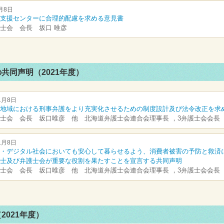
月8日
支援センターに合理的配慮を求める意見書
士会 会長 坂口 唯彦
共同声明（2021年度）
1月8日
地域における刑事弁護をより充実化させるための制度設計及び法令改正を求
士会 会長 坂口唯彦 他 北海道弁護士会連合会理事長 ，3弁護士会会長
1月8日
・デジタル社会においても安心して暮らせるよう、消費者被害の予防と救済
士及び弁護士会が重要な役割を果たすことを宣言する共同声明
士会 会長 坂口唯彦 他 北海道弁護士会連合会理事長 ，3弁護士会会長
2021年度）