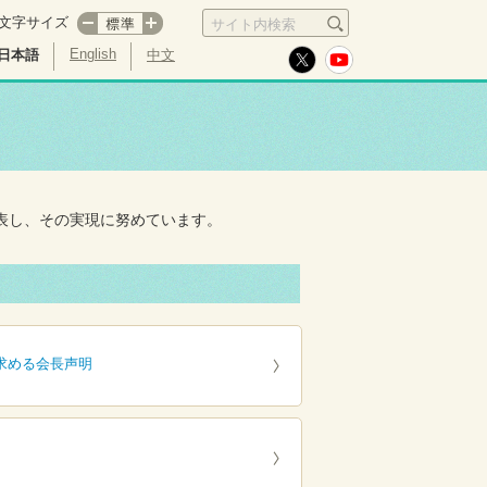
文字サイズ
サイト内検索
English
日本語
中文
表し、その実現に努めています。
求める会長声明