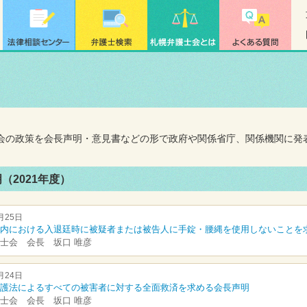
会の政策を会長声明・意見書などの形で政府や関係省庁、関係機関に発
（2021年度）
月25日
内における入退廷時に被疑者または被告人に手錠・腰縄を使用しないことを
士会 会長 坂口 唯彦
月24日
護法によるすべての被害者に対する全面救済を求める会長声明
士会 会長 坂口 唯彦