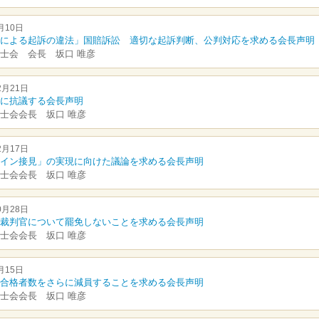
月10日
による起訴の違法」国賠訴訟 適切な起訴判断、公判対応を求める会長声明
士会 会長 坂口 唯彦
2月21日
に抗議する会長声明
士会会長 坂口 唯彦
2月17日
イン接見」の実現に向けた議論を求める会長声明
士会会長 坂口 唯彦
0月28日
裁判官について罷免しないことを求める会長声明
士会会長 坂口 唯彦
月15日
合格者数をさらに減員することを求める会長声明
士会会長 坂口 唯彦