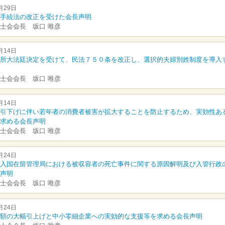
月29日
手続法の改正を受けた会長声明
士会会長 坂口 唯彦
月14日
所大法廷決定を受けて、民法７５０条を改正し、選択的夫婦別姓制度を導入
士会会長 坂口 唯彦
月14日
引下げに伴い若年者の消費者被害が拡大することを防止するため、実効性あ
求める会長声明
士会会長 坂口 唯彦
月24日
入国在留管理局における被収容者の死亡事件に関する原因解明及び入管行政
声明
士会会長 坂口 唯彦
月24日
額の大幅引上げと中小零細企業への実効的な支援等を求める会長声明