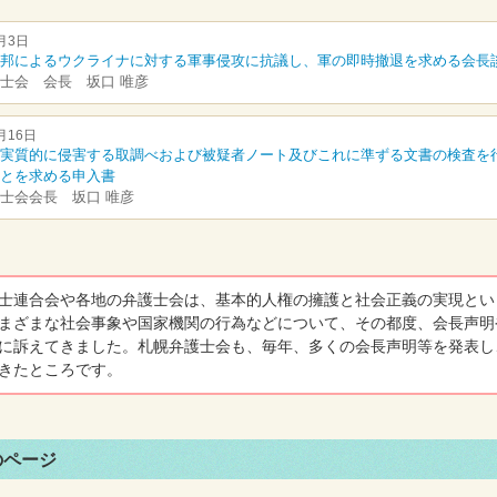
月3日
邦によるウクライナに対する軍事侵攻に抗議し、軍の即時撤退を求める会長
士会 会長 坂口 唯彦
月16日
実質的に侵害する取調べおよび被疑者ノート及びこれに準ずる文書の検査を
とを求める申入書
士会会長 坂口 唯彦
士連合会や各地の弁護士会は、基本的人権の擁護と社会正義の実現とい
まざまな社会事象や国家機関の行為などについて、その都度、会長声明
に訴えてきました。札幌弁護士会も、毎年、多くの会長声明等を発表し
きたところです。
のページ