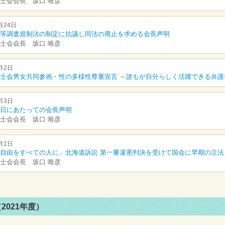
士会会長 坂口 唯彦
月24日
等調査規制法の制定に抗議し同法の廃止を求める会長声明
士会会長 坂口 唯彦
月2日
士会男女共同参画・性の多様性尊重宣言 ～誰もが自分らしく活躍できる弁護
月3日
日にあたっての会長声明
士会会長 坂口 唯彦
月1日
自由をすべての人に」北海道訴訟 第一審違憲判決を受けて国会に早期の立法
士会会長 坂口 唯彦
2021年度）